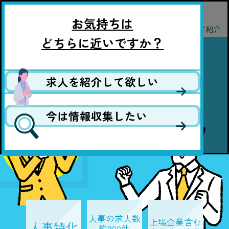
厚生労働大臣許可13-ユ-315371
CORPO
人事が求人を探すなら！
お気持ちは
求人数約900件から厳選して紹介
どちらに近いですか？
人事領域専門の
転職エージェント！
求人を紹介して欲しい
今は情報収集したい
内定まで
2
最短
週間
人事の求人数
上場企業含む
人事特化
約900件